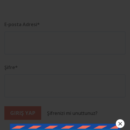
E-posta Adresi*
Şifre*
GIRIŞ YAP
Şifrenizi mi unuttunuz?
×