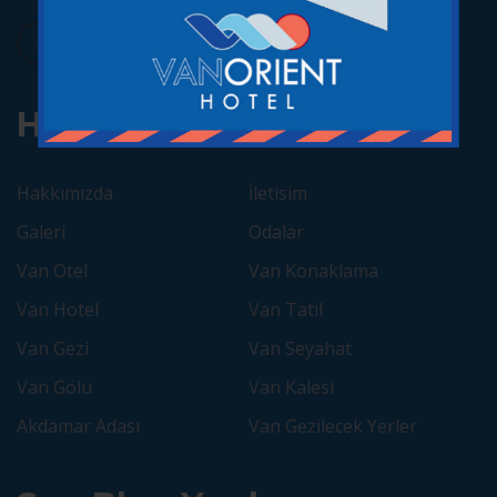
Hızlı Bağlantılar
Hakkımızda
İletisim
Galeri
Odalar
Van Otel
Van Konaklama
Van Hotel
Van Tatil
Van Gezi
Van Seyahat
Van Gölü
Van Kalesi
Akdamar Adası
Van Gezilecek Yerler